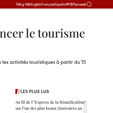
Tiếng Việt
English
Français
Español
Русский
中文
ancer le tourisme
les activités touristiques à partir du 15
LES PLUS LUS
Au fil de l’"Express de la Réunification"
sur l’un des plus beaux itinéraires au