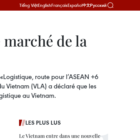
Tiếng Việt
English
Français
Español
Русский
中文
e marché de la
«Logistique, route pour l’ASEAN +6
 du Vietnam (VLA) a déclaré que les
gistique au Vietnam.
LES PLUS LUS
Le Vietnam entre dans une nouvelle