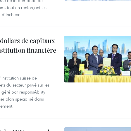
ausse de la demande de
m, tout en renforçant les
t d’Incheon.
dollars de capitaux
stitution financière
nstitution suisse de
ts du secteur privé sur les
géré par responsAbility
ier plan spécialisé dans
pement.