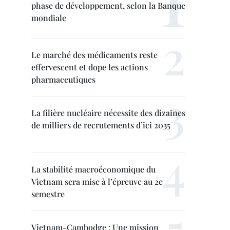
phase de développement, selon la Banque
mondiale
Le marché des médicaments reste
effervescent et dope les actions
pharmaceutiques
La filière nucléaire nécessite des dizaines
de milliers de recrutements d’ici 2035
La stabilité macroéconomique du
Vietnam sera mise à l’épreuve au 2e
semestre
Vietnam-Cambodge : Une mission