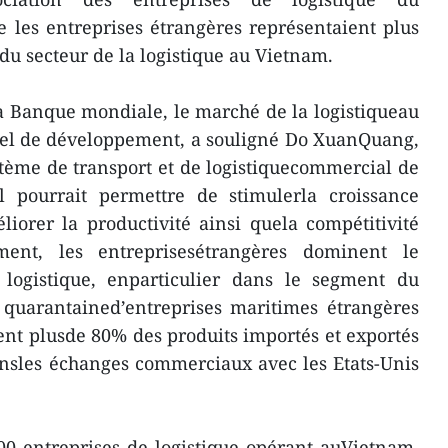
 les entreprises étrangères représentaient plus
u secteur de la logistique au Vietnam.
a Banque mondiale, le marché de la logistiqueau
iel de développement, a souligné Do XuanQuang,
tème de transport et de logistiquecommercial de
l pourrait permettre de stimulerla croissance
iorer la productivité ainsi quela compétitivité
ement, les entreprisesétrangères dominent le
logistique, enparticulier dans le segment du
a quarantained’entreprises maritimes étrangères
tent plusde 80% des produits importés et exportés
nsles échanges commerciaux avec les Etats-Unis
0 entreprises de logistique opérant auVietnam.