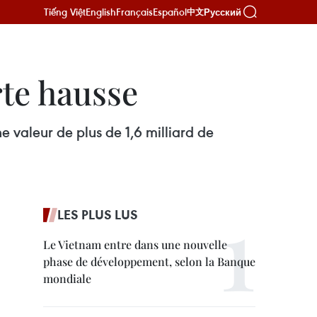
Tiếng Việt
English
Français
Español
Русский
中文
te hausse
 valeur de plus de 1,6 milliard de
LES PLUS LUS
Le Vietnam entre dans une nouvelle
phase de développement, selon la Banque
mondiale