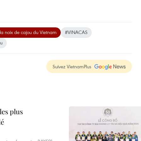
la noix de cajou du Vietnam
#VINACAS
ou
Suivez VietnamPlus
les plus
lé