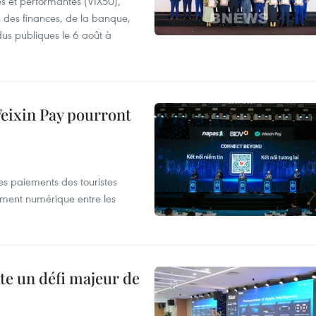
es et performantes (VIX50),
s des finances, de la banque,
dus publiques le 6 août à
 Weixin Pay pourront
les paiements des touristes
ement numérique entre les
te un défi majeur de