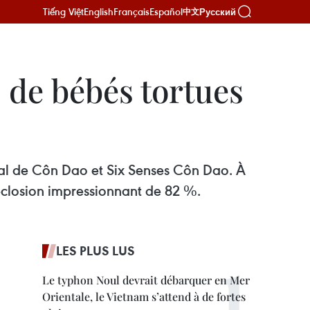
Tiếng Việt
English
Français
Español
Русский
中文
 de bébés tortues
onal de Côn Dao et Six Senses Côn Dao. À
’éclosion impressionnant de 82 %.
LES PLUS LUS
Le typhon Noul devrait débarquer en Mer
Orientale, le Vietnam s’attend à de fortes