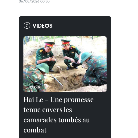
06/08/2026 00:30
VIDEOS
Hai Le – Une promesse
tenue envers les
camarades tombés au
combat