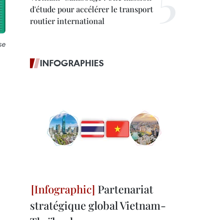
d'étude pour accélérer le transport
routier international
se
INFOGRAPHIES
Partenariat
stratégique global Vietnam-