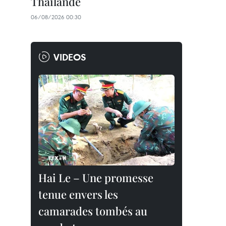
Thaïlande
06/08/2026 00:30
VIDEOS
Hai Le – Une promesse
tenue envers les
camarades tombés au