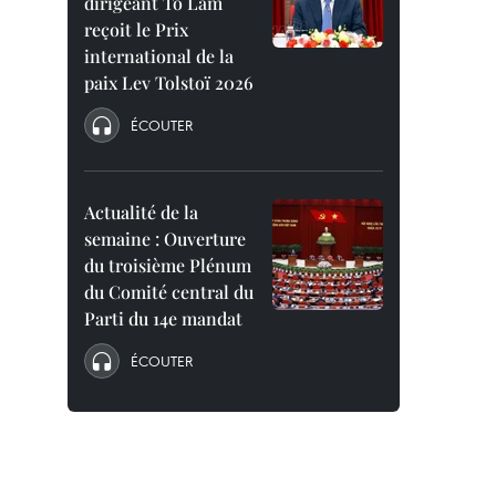
dirigeant To Lam
reçoit le Prix
international de la
paix Lev Tolstoï 2026
ÉCOUTER
Actualité de la
semaine : Ouverture
du troisième Plénum
du Comité central du
Parti du 14e mandat
ÉCOUTER