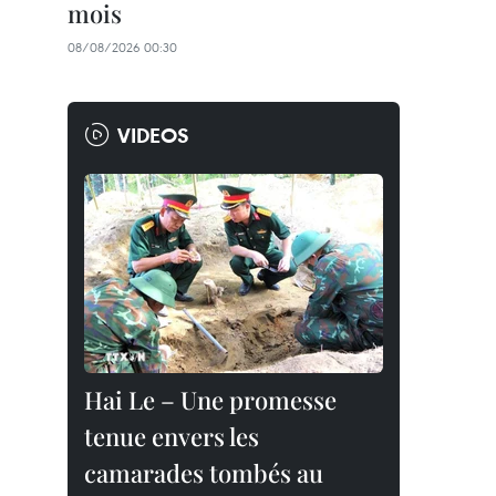
mois
08/08/2026 00:30
VIDEOS
Hai Le – Une promesse
tenue envers les
camarades tombés au