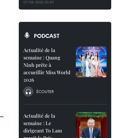
07/08/2026 00:30
PODCAST
Actualité de la
semaine : Quang
Ninh prête à
accueillir Miss World
2026
ÉCOUTER
Actualité de la
semaine : Le
dirigeant To Lam
reçoit le Prix