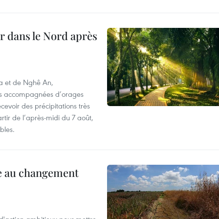
ur dans le Nord après
oa et de Nghê An,
rtes accompagnées d’orages
cevoir des précipitations très
rtir de l’après-midi du 7 août,
bles.
ce au changement
action ambitieux pour mettre