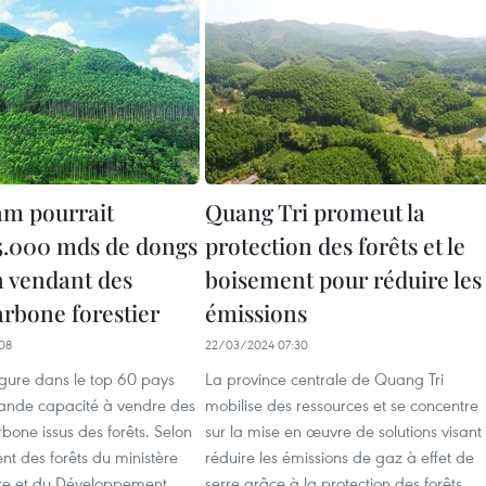
am pourrait
Quang Tri promeut la
5.000 mds de dongs
protection des forêts et le
n vendant des
boisement pour réduire les
arbone forestier
émissions
08
22/03/2024 07:30
igure dans le top 60 pays
La province centrale de Quang Tri
ande capacité à vendre des
mobilise des ressources et se concentre
rbone issus des forêts. Selon
sur la mise en œuvre de solutions visant
t des forêts du ministère
réduire les émissions de gaz à effet de
ture et du Développement
serre grâce à la protection des forêts