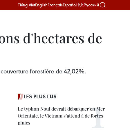
Tiếng Việt
English
Français
Español
Русский
中文
ons d'hectares de
e couverture forestière de 42,02%.
LES PLUS LUS
Le typhon Noul devrait débarquer en Mer
Orientale, le Vietnam s’attend à de fortes
pluies