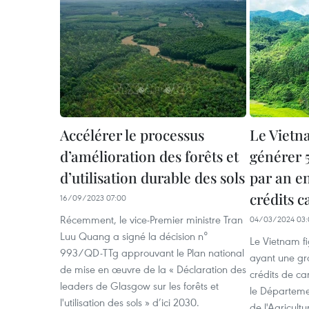
Accélérer le processus
Le Vietn
d’amélioration des forêts et
générer 
d’utilisation durable des sols
par an e
crédits c
16/09/2023 07:00
Récemment, le vice-Premier ministre Tran
04/03/2024 03:
Luu Quang a signé la décision n°
Le Vietnam f
993/QD-TTg approuvant le Plan national
ayant une gr
de mise en œuvre de la « Déclaration des
crédits de ca
leaders de Glasgow sur les forêts et
le Départemen
l'utilisation des sols » d’ici 2030.
de l'Agricul