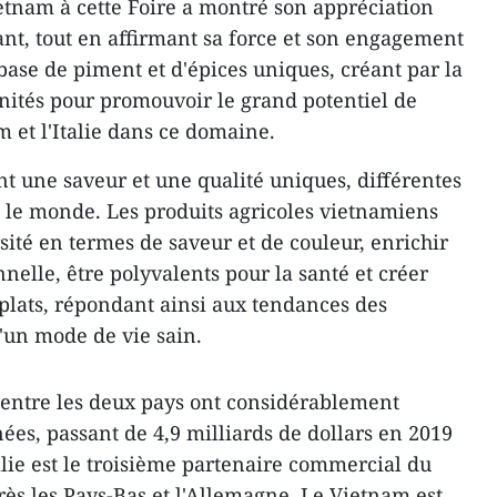
tnam à cette Foire a montré son appréciation
t, tout en affirmant sa force et son engagement
base de piment et d'épices uniques, créant par la
ités pour promouvoir le grand potentiel de
 et l'Italie dans ce domaine.
t une saveur et une qualité uniques, différentes
s le monde. Les produits agricoles vietnamiens
sité en termes de saveur et de couleur, enrichir
nnelle, être polyvalents pour la santé et créer
plats, répondant ainsi aux tendances des
un mode de vie sain.
ntre les deux pays ont considérablement
es, passant de 4,9 milliards de dollars en 2019
talie est le troisième partenaire commercial du
ès les Pays-Bas et l'Allemagne. Le Vietnam est