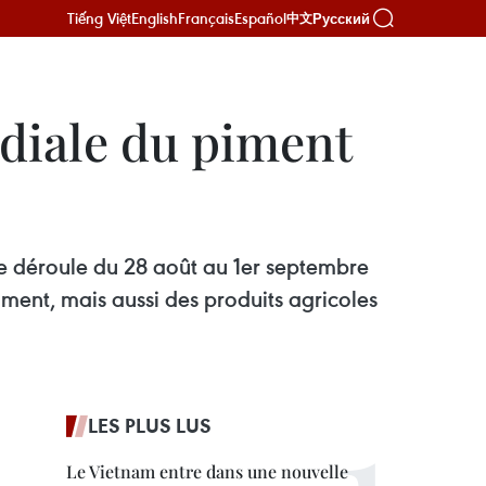
Tiếng Việt
English
Français
Español
Русский
中文
ndiale du piment
se déroule du 28 août au 1er septembre
piment, mais aussi des produits agricoles
LES PLUS LUS
Le Vietnam entre dans une nouvelle