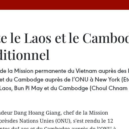
te le Laos et le Cambo
ditionnel
 la Mission permanente du Vietnam auprès des Na
 et du Cambodge auprès de l’ONU à New York (Eta
du Laos, Bun Pi May et du Cambodge (Choul Chnam
deur Dang Hoang Giang, chef de la Mission
èsdes Nations Unies (ONU), s'est rendu le 12
ntes duLaos et du Cambodge auprès de l’ONU à