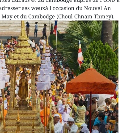
adresser ses vœuxà l'occasion du Nouvel An
Pi May et du Cambodge (Choul Chnam Thmey).