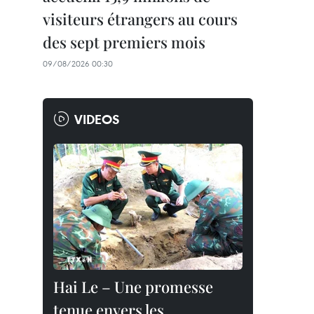
visiteurs étrangers au cours
des sept premiers mois
09/08/2026 00:30
VIDEOS
Hai Le – Une promesse
tenue envers les