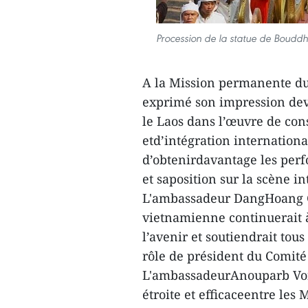
Procession de la statue de Bouddh
A la Mission permanente d
exprimé son impression deva
le Laos dans l’œuvre de co
etd’intégration internation
d’obtenirdavantage les perf
et saposition sur la scène in
L'ambassadeur DangHoang G
vietnamienne continuerait 
l’avenir et soutiendrait tou
rôle de président du Comit
L'ambassadeurAnouparb Von
étroite et efficaceentre les