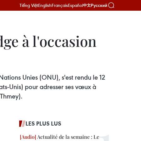
Tiếng Việt
English
Français
Español
Русский
中文
dge à l'occasion
tions Unies (ONU), s'est rendu le 12
ts-Unis) pour adresser ses vœux à
 Thmey).
LES PLUS LUS
Actualité de la semaine : Le