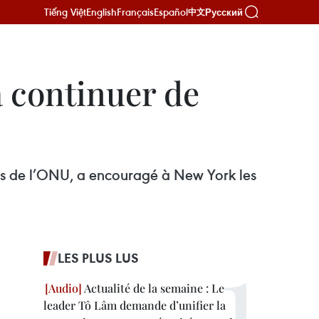
Tiếng Việt
English
Français
Español
Русский
中文
à continuer de
rès de l’ONU, a encouragé à New York les
LES PLUS LUS
Actualité de la semaine : Le
leader Tô Lâm demande d’unifier la