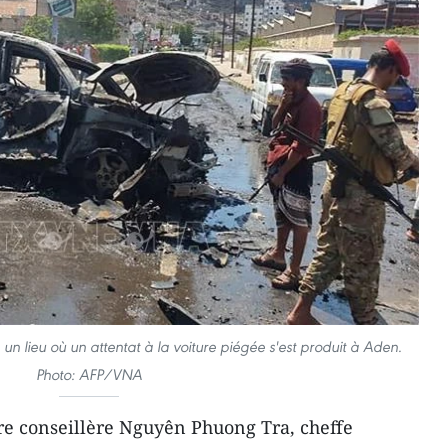
un lieu où un attentat à la voiture piégée s'est produit à Aden.
Photo: AFP/VNA
re conseillère Nguyên Phuong Tra, cheffe