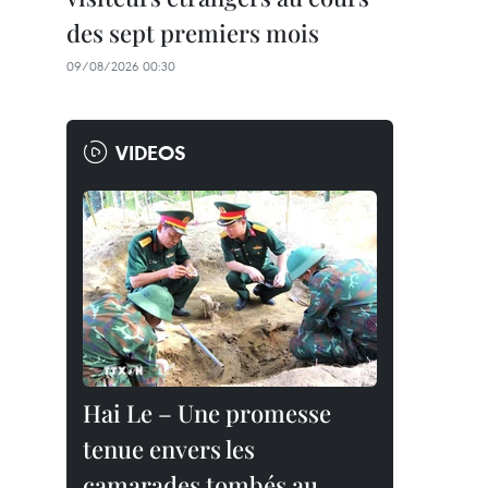
des sept premiers mois
09/08/2026 00:30
VIDEOS
Hai Le – Une promesse
tenue envers les
camarades tombés au