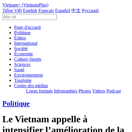
Vietnam+ (VietnamPlus)
Tiếng Việt
English
Français
Español
中文
Русский
Page d'accueil
Politique
Éditos
International
Société
Économie
Culture-Sports
Sciences
Santé
Environnement
Tourisme
Centre des médias
Longs formats
Infographies
Photos
Videos
Podcast
Politique
Le Vietnam appelle à
intensifier l’amélioration de la