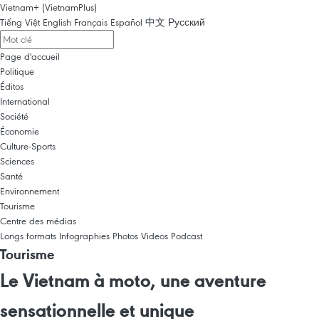
Vietnam+ (VietnamPlus)
Tiếng Việt
English
Français
Español
中文
Русский
Page d'accueil
Politique
Éditos
International
Société
Économie
Culture-Sports
Sciences
Santé
Environnement
Tourisme
Centre des médias
Longs formats
Infographies
Photos
Videos
Podcast
Tourisme
Le Vietnam à moto, une aventure
sensationnelle et unique