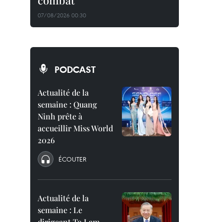
combat
07/08/2026 00:30
PODCAST
Actualité de la
semaine : Quang
Ninh prête à
accueillir Miss World
2026
ÉCOUTER
Actualité de la
semaine : Le
dirigeant To Lam