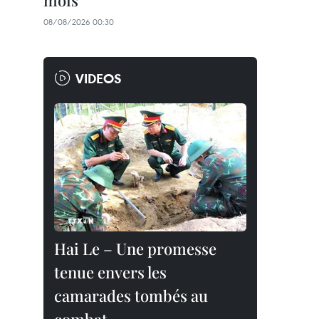
mois
08/08/2026 00:30
VIDEOS
Hai Le – Une promesse
tenue envers les
camarades tombés au