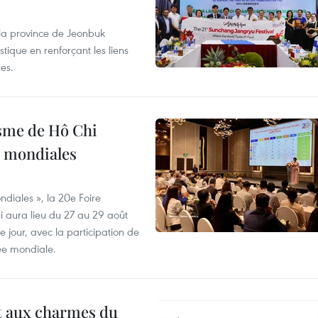
 la province de Jeonbuk
stique en renforçant les liens
es.
isme de Hô Chi
s mondiales
diales », la 20e Foire
i aura lieu du 27 au 29 août
 jour, avec la participation de
ée mondiale.
t aux charmes du