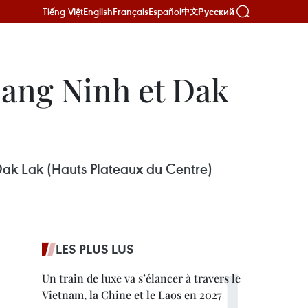
Tiếng Việt
English
Français
Español
Русский
中文
uang Ninh et Dak
 Dak Lak (Hauts Plateaux du Centre)
LES PLUS LUS
Un train de luxe va s’élancer à travers le
Vietnam, la Chine et le Laos en 2027