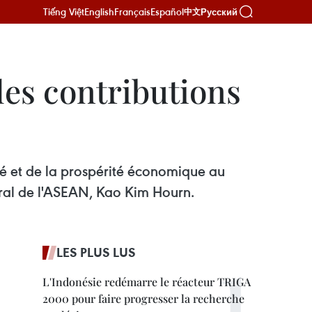
Tiếng Việt
English
Français
Español
Русский
中文
les contributions
té et de la prospérité économique au
néral de l'ASEAN, Kao Kim Hourn.
LES PLUS LUS
L'Indonésie redémarre le réacteur TRIGA
2000 pour faire progresser la recherche