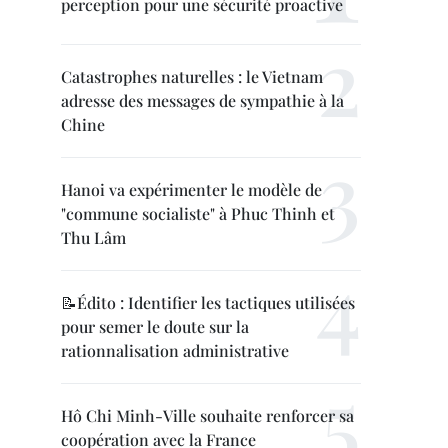
perception pour une sécurité proactive
Catastrophes naturelles : le Vietnam
adresse des messages de sympathie à la
Chine
Hanoi va expérimenter le modèle de
"commune socialiste" à Phuc Thinh et
Thu Lâm
📝Édito : Identifier les tactiques utilisées
pour semer le doute sur la
rationnalisation administrative
Hô Chi Minh-Ville souhaite renforcer sa
coopération avec la France