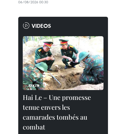
06/08/2026 00:30
VIDEOS
Hai Le – Une promesse
tenue envers les
camarades tombés au
combat