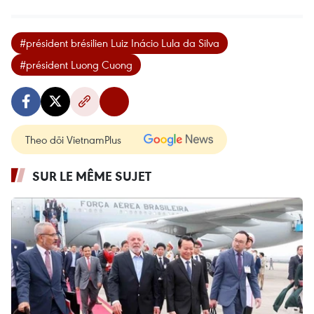
#président brésilien Luiz Inácio Lula da Silva
#président Luong Cuong
Theo dõi VietnamPlus
SUR LE MÊME SUJET