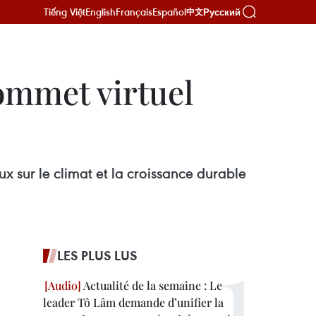
Tiếng Việt
English
Français
Español
Русский
中文
ommet virtuel
 sur le climat et la croissance durable
LES PLUS LUS
Actualité de la semaine : Le
leader Tô Lâm demande d’unifier la