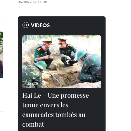
06/08/2026 00:30
VIDEOS
Hai Le – Une promesse
tenue envers les
camarades tombés au
combat