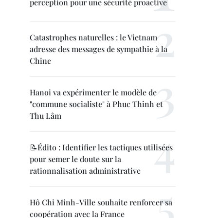
perception pour une sécurité proactive
Catastrophes naturelles : le Vietnam
adresse des messages de sympathie à la
Chine
Hanoi va expérimenter le modèle de
"commune socialiste" à Phuc Thinh et
Thu Lâm
📝Édito : Identifier les tactiques utilisées
pour semer le doute sur la
rationnalisation administrative
Hô Chi Minh-Ville souhaite renforcer sa
coopération avec la France