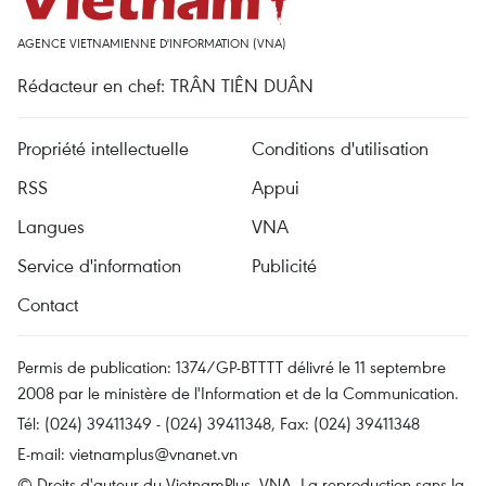
AGENCE VIETNAMIENNE D'INFORMATION (VNA)
Rédacteur en chef: TRÂN TIÊN DUÂN
Propriété intellectuelle
Conditions d'utilisation
RSS
Appui
Langues
VNA
Service d'information
Publicité
Contact
Permis de publication: 1374/GP-BTTTT délivré le 11 septembre
2008 par le ministère de l'Information et de la Communication.
Tél: (024) 39411349 - (024) 39411348, Fax: (024) 39411348
E-mail:
vietnamplus@vnanet.vn
© Droits d'auteur du VietnamPlus, VNA. La reproduction sans la