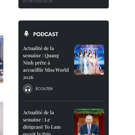
07/08/2026 00:30
PODCAST
Actualité de la
semaine : Quang
Ninh prête à
accueillir Miss World
2026
ÉCOUTER
Actualité de la
semaine : Le
dirigeant To Lam
reçoit le Prix