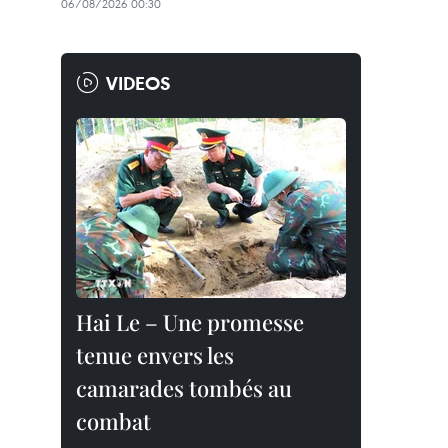
06/08/2026 00:30
VIDEOS
Hai Le – Une promesse
tenue envers les
camarades tombés au
combat