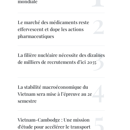
mondiale
Le marché des médicaments reste
effervescent et dope les actions
pharmaceutiques
La filière nucléaire nécessite des dizaines
de milliers de recrutements d’ici 2035
La stabilité macroéconomique du
Vietnam sera mise à l’épreuve au 2e
semestre
Vietnam-Cambodge : Une mission
d'étude pour accélérer le transport