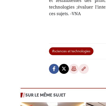
et lesfaiblesses des pri
technologies ;évaluer l'int
ces sujets. -VNA
#sciences et technologies
SUR LE MÊME SUJET