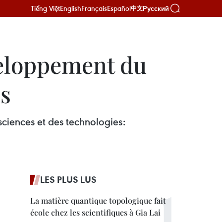
Tiếng Việt
English
Français
Español
Русский
中文
veloppement du
es
ciences et des technologies:
LES PLUS LUS
La matière quantique topologique fait
école chez les scientifiques à Gia Lai