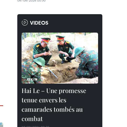
06/08/2026 00:30
VIDEOS
Hai Le – Une promesse
tenue envers les
camarades tombés au
combat