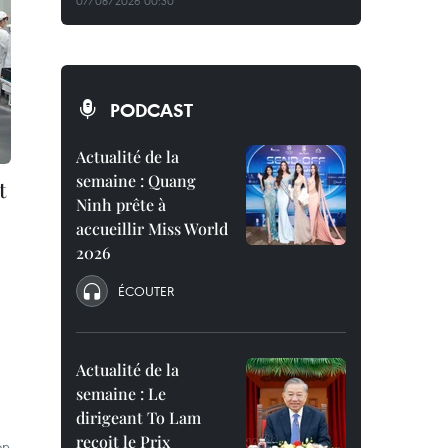
07/08/2026 00:30
PODCAST
Actualité de la
semaine : Quang
t
Ninh prête à
accueillir Miss World
2026
ÉCOUTER
Actualité de la
semaine : Le
dirigeant To Lam
reçoit le Prix
on