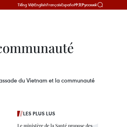
Tiếng Việt
English
Français
Español
Русский
中文
 communauté
mbassade du Vietnam et la communauté
LES PLUS LUS
Le ministère de la Santé propose des