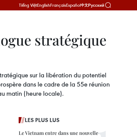
Tiếng Việt
English
Français
Español
Русский
中文
ogue stratégique
ratégique sur la libération du potentiel
prospère dans le cadre de la 55e réunion
u matin (heure locale).
LES PLUS LUS
Le Vietnam entre dans une nouvelle