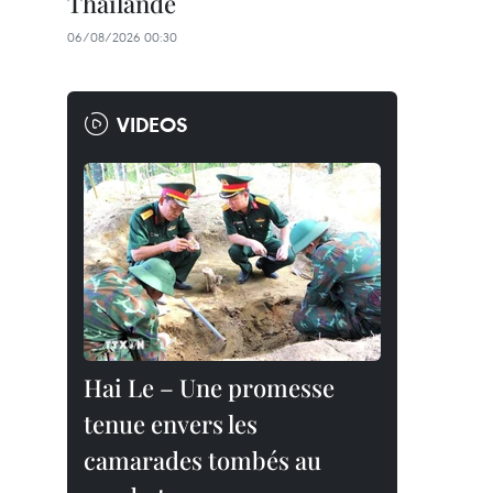
Thaïlande
06/08/2026 00:30
VIDEOS
Hai Le – Une promesse
tenue envers les
camarades tombés au