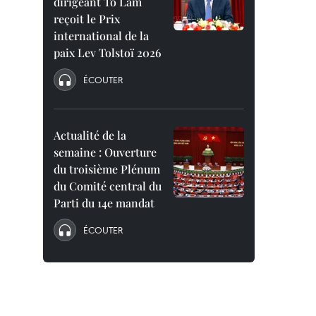
dirigeant To Lam
reçoit le Prix
international de la
paix Lev Tolstoï 2026
ÉCOUTER
Actualité de la
semaine : Ouverture
du troisième Plénum
du Comité central du
Parti du 14e mandat
ÉCOUTER