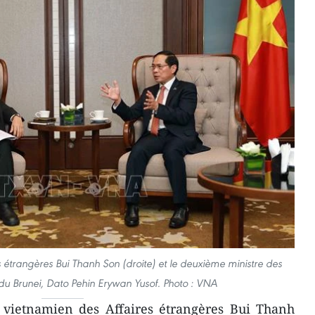
s étrangères Bui Thanh Son (droite) et le deuxième ministre des
 du Brunei, Dato Pehin Erywan Yusof. Photo : VNA
 vietnamien des Affaires étrangères Bui Thanh