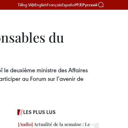
Tiếng Việt
English
Français
Español
Русский
中文
onsables du
ï le deuxième ministre des Affaires
rticiper au Forum sur l’avenir de
LES PLUS LUS
Actualité de la semaine : Le