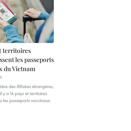
t territoires
ssent les passeports
x du Vietnam
42
stère des Affaires étrangères,
il y a 14 pays et territoires
u les passeports vaccinaux