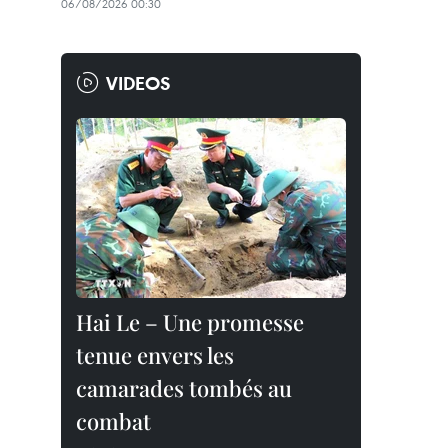
06/08/2026 00:30
VIDEOS
Hai Le – Une promesse
tenue envers les
camarades tombés au
combat