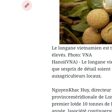
Le longane vietnamien est t
élevés. Photo: VNA
Hanoi(VNA) - Le longane vie
que sesprix de détail soient
auxagriculteurs locaux.
NguyenKhac Huy, directeur d
provinceméridionale de Long
premier lotde 10 tonnes de l
année, lasociété continuera