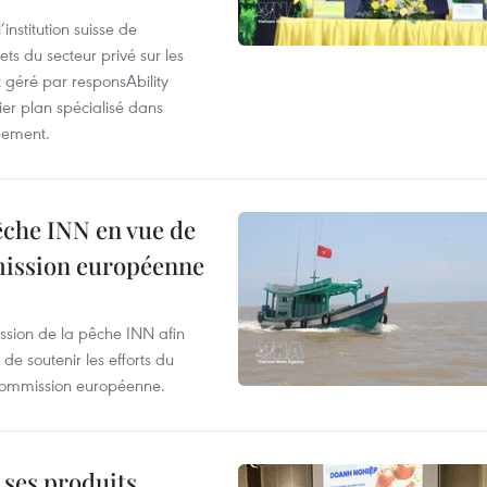
nstitution suisse de
ts du secteur privé sur les
géré par responsAbility
ier plan spécialisé dans
pement.
pêche INN en vue de
mmission européenne
ssion de la pêche INN afin
de soutenir les efforts du
 Commission européenne.
 ses produits