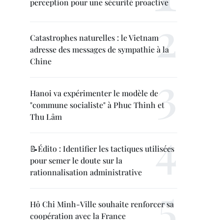
perception pour une sécurité proactive
Catastrophes naturelles : le Vietnam
adresse des messages de sympathie à la
Chine
Hanoi va expérimenter le modèle de
"commune socialiste" à Phuc Thinh et
Thu Lâm
📝Édito : Identifier les tactiques utilisées
pour semer le doute sur la
rationnalisation administrative
Hô Chi Minh-Ville souhaite renforcer sa
coopération avec la France