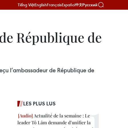
Tiếng Việt
English
Français
Español
Русский
中文
 de République de
a reçu l’ambassadeur de République de
LES PLUS LUS
Actualité de la semaine : Le
leader Tô Lâm demande d’unifier la