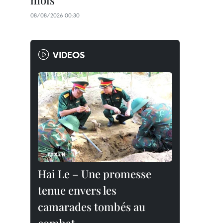
mois
08/08/2026 00:30
VIDEOS
Hai Le – Une promesse
tenue envers les
camarades tombés au