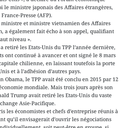
 le ministre japonais des Affaires étrangères,
e France-Presse (AFP).
 ministre et ministre vietnamien des Affaires
 a également fait écho à son appel, qualifiant
haut niveau ».
 retiré les Etats-Unis du TPP l’année dernière,
s ont continué à avancer et ont signé le 8 mars
apitale chilienne, en laissant toutefois la porte
Unis et à l’adhésion d’autres pays.
on Obama, le TPP avait été conclu en 2015 par 12
économie mondiale. Mais trois jours après son
nald Trump avait retiré les Etats-Unis du vaste
échange Asie-Pacifique.
ris les économistes et chefs d’entreprise réunis à
nt qu’il envisagerait d’ouvrir les négociations
individuellement, soit peut-être en groupe, si