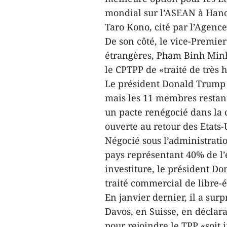
mondial sur l’ASEAN à Hanoi
Taro Kono, cité par l’Agenc
De son côté, le vice-Premier
étrangères, Pham Binh Minh,
le CPTPP de «traité de très 
Le président Donald Trump a
mais les 11 membres restant
un pacte renégocié dans la c
ouverte au retour des Etats-
Négocié sous l’administrati
pays représentant 40% de l’
investiture, le président Do
traité commercial de libre-
En janvier dernier, il a surp
Davos, en Suisse, en déclara
pour rejoindre le TPP «soit 