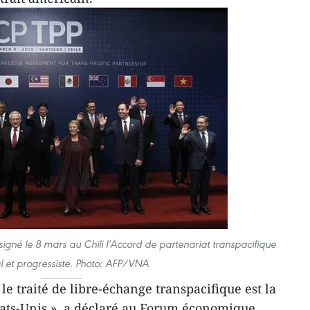
signé le 8 mars au Chili l’Accord de partenariat transpacifique
l et progressiste. Photo: AFP/VNA
e traité de libre-échange transpacifique est la
tats-Unis », a déclaré au Forum économique