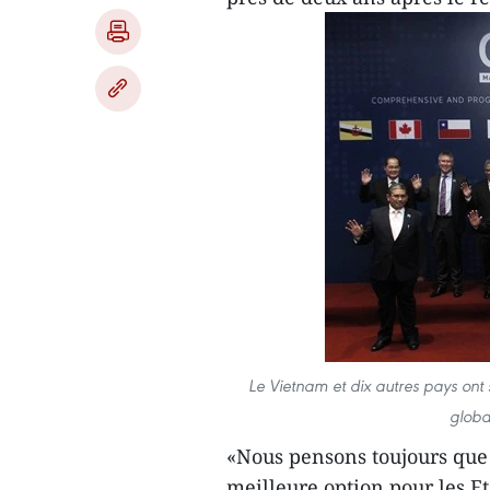
Le Vietnam et dix autres pays ont 
globa
«Nous pensons toujours que l
meilleure option pour les E