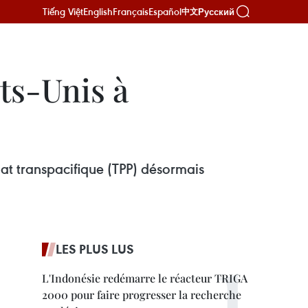
Tiếng Việt
English
Français
Español
Русский
中文
ats-Unis à
iat transpacifique (TPP) désormais
LES PLUS LUS
L'Indonésie redémarre le réacteur TRIGA
2000 pour faire progresser la recherche