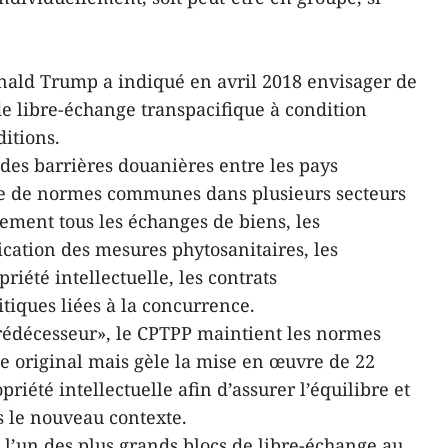
Donald Trump a indiqué en avril 2018 envisager de
de libre-échange transpacifique à condition
itions.
des barrières douanières entre les pays
e de normes communes dans plusieurs secteurs
quement tous les échanges de biens, les
lication des mesures phytosanitaires, les
riété intellectuelle, les contrats
tiques liées à la concurrence.
rédécesseur», le CPTPP maintient les normes
te original mais gèle la mise en œuvre de 22
opriété intellectuelle afin d’assurer l’équilibre et
 le nouveau contexte.
 l’un des plus grands blocs de libre-échange au