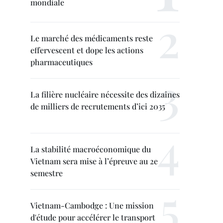
mondiale
Le marché des médicaments reste
effervescent et dope les actions
pharmaceutiques
La filière nucléaire nécessite des dizaines
de milliers de recrutements d’ici 2035
La stabilité macroéconomique du
Vietnam sera mise à l’épreuve au 2e
semestre
Vietnam-Cambodge : Une mission
d'étude pour accélérer le transport