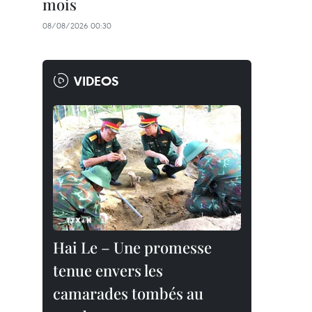
mois
08/08/2026 00:30
VIDEOS
Hai Le – Une promesse
tenue envers les
camarades tombés au