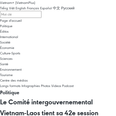
Vietnam+ (VietnamPlus)
Tiếng Việt
English
Français
Español
中文
Русский
Page d'accueil
Politique
Éditos
International
Société
Économie
Culture-Sports
Sciences
Santé
Environnement
Tourisme
Centre des médias
Longs formats
Infographies
Photos
Videos
Podcast
Politique
Le Comité intergouvernemental
Vietnam-Laos tient sa 42e session