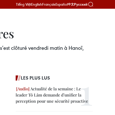
Tiếng Việt
English
Français
Español
Русский
中文
res
’est clôturé vendredi matin à Hanoï,
LES PLUS LUS
Actualité de la semaine : Le
leader Tô Lâm demande d’unifier la
perception pour une sécurité proactive