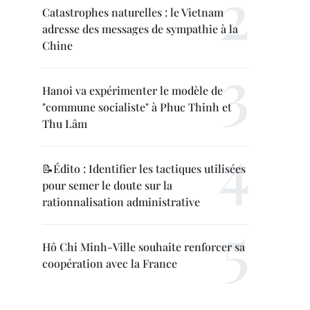
Catastrophes naturelles : le Vietnam
adresse des messages de sympathie à la
Chine
Hanoi va expérimenter le modèle de
"commune socialiste" à Phuc Thinh et
Thu Lâm
📝Édito : Identifier les tactiques utilisées
pour semer le doute sur la
rationnalisation administrative
Hô Chi Minh-Ville souhaite renforcer sa
coopération avec la France