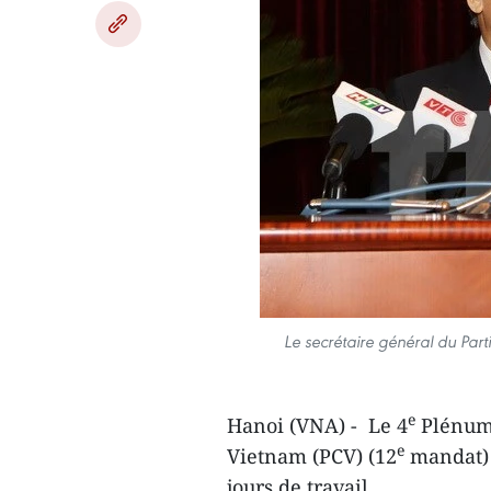
Le secrétaire général du Pa
e
Hanoi (VNA) - Le 4
Plénum 
e
Vietnam (PCV) (12
mandat) 
jours de travail.