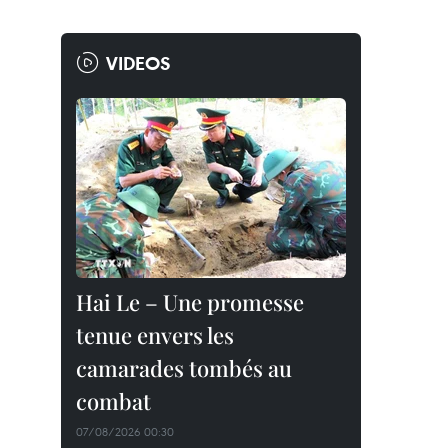
VIDEOS
Hai Le – Une promesse
tenue envers les
camarades tombés au
combat
07/08/2026 00:30