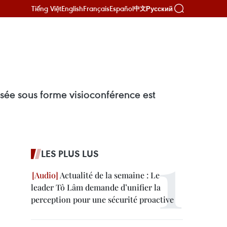
Tiếng Việt
English
Français
Español
Русский
中文
sée sous forme visioconférence est
LES PLUS LUS
Actualité de la semaine : Le
leader Tô Lâm demande d’unifier la
perception pour une sécurité proactive