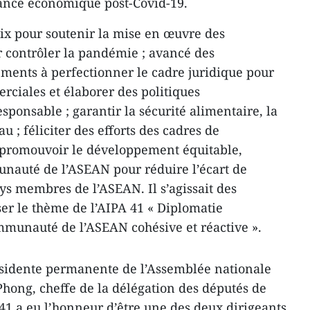
lance économique post-Covid-19.
oix pour soutenir la mise en œuvre des
ur contrôler la pandémie ; avancé des
ents à perfectionner le cadre juridique pour
erciales et élaborer des politiques
sponsable ; garantir la sécurité alimentaire, la
u ; féliciter des efforts des cadres de
 promouvoir le développement équitable,
nauté de l’ASEAN pour réduire l’écart de
s membres de l’ASEAN. Il s’agissait des
er le thème de l’AIPA 41 « Diplomatie
munauté de l’ASEAN cohésive et réactive ».
résidente permanente de l’Assemblée nationale
hong, cheffe de la délégation des députés de
41 a eu l’honneur d’être une des deux dirigeants