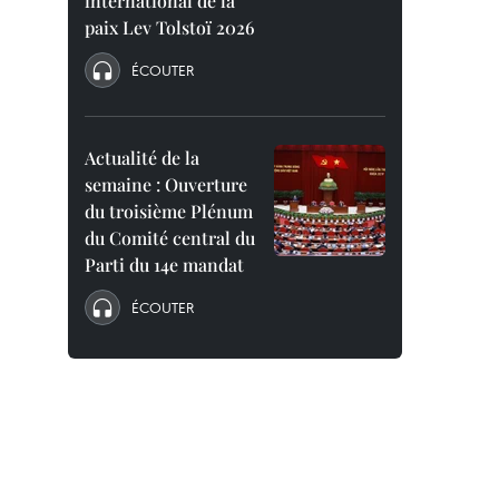
international de la
paix Lev Tolstoï 2026
ÉCOUTER
Actualité de la
semaine : Ouverture
du troisième Plénum
du Comité central du
Parti du 14e mandat
ÉCOUTER