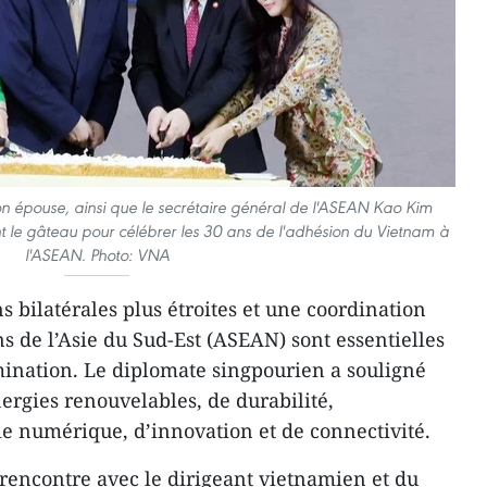
on épouse, ainsi que le secrétaire général de l'ASEAN Kao Kim
nt le gâteau pour célébrer les 30 ans de l'adhésion du Vietnam à
l'ASEAN. Photo: VNA
s bilatérales plus étroites et une coordination
ns de l’Asie du Sud-Est (ASEAN) sont essentielles
ination. Le diplomate singpourien a souligné
nergies renouvelables, de durabilité,
ie numérique, d’innovation et de connectivité.
 rencontre avec le dirigeant vietnamien et du