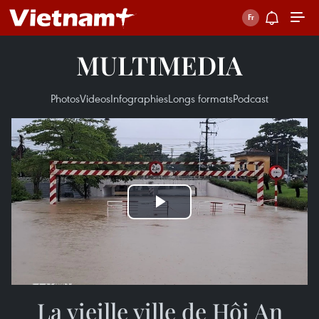
MULTIMEDIA
Photos
Videos
Infographies
Longs formats
Podcast
Play
Video
La vieille ville de Hôi An