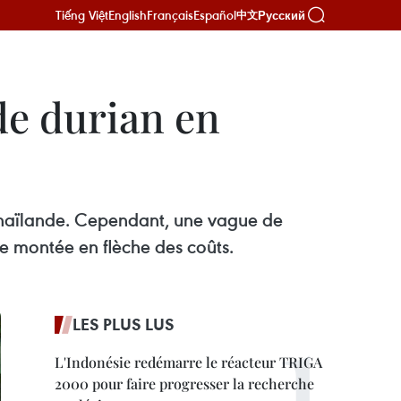
Tiếng Việt
English
Français
Español
Русский
中文
de durian en
 Thaïlande. Cependant, une vague de
ne montée en flèche des coûts.
LES PLUS LUS
L'Indonésie redémarre le réacteur TRIGA
2000 pour faire progresser la recherche