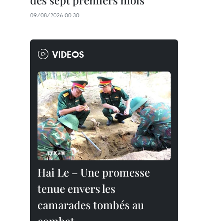
des sept premiers mois
09/08/2026 00:30
VIDEOS
Hai Le – Une promesse
tenue envers les
camarades tombés au