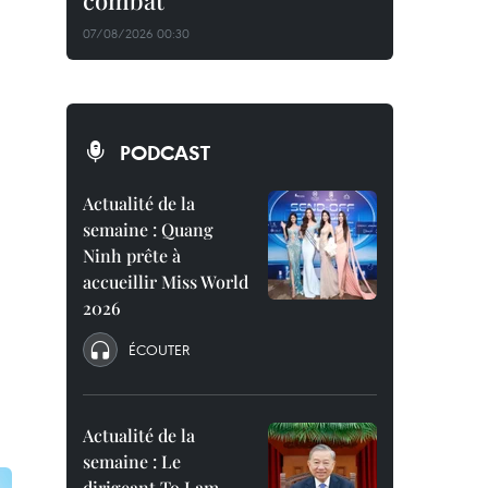
combat
07/08/2026 00:30
PODCAST
Actualité de la
semaine : Quang
Ninh prête à
accueillir Miss World
2026
ÉCOUTER
Actualité de la
semaine : Le
dirigeant To Lam