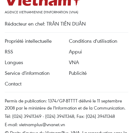
AGENCE VIETNAMIENNE D'INFORMATION (VNA)
Rédacteur en chef: TRÂN TIÊN DUÂN
Propriété intellectuelle
Conditions d'utilisation
RSS
Appui
Langues
VNA
Service d'information
Publicité
Contact
Permis de publication: 1374/GP-BTTTT délivré le 11 septembre
2008 par le ministère de l'Information et de la Communication.
Tél: (024) 39411349 - (024) 39411348, Fax: (024) 39411348
E-mail:
vietnamplus@vnanet.vn
© Droits d'auteur du VietnamPlus, VNA. La reproduction sans la