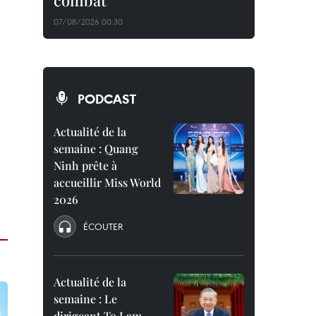
combat
07/08/2026 00:30
PODCAST
Actualité de la
semaine : Quang
Ninh prête à
accueillir Miss World
2026
ÉCOUTER
Actualité de la
semaine : Le
dirigeant To Lam