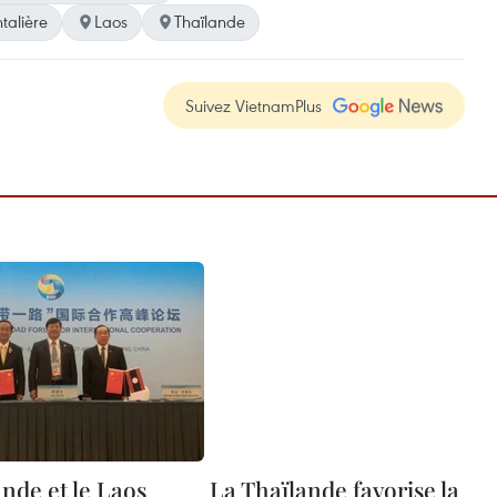
talière
Laos
Thaïlande
Suivez VietnamPlus
nde et le Laos
La Thaïlande favorise la