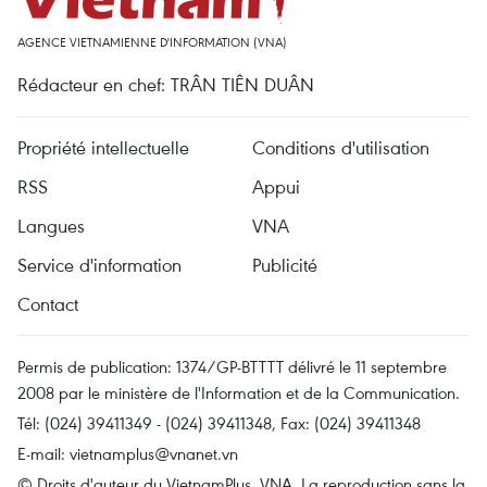
AGENCE VIETNAMIENNE D'INFORMATION (VNA)
Rédacteur en chef: TRÂN TIÊN DUÂN
Propriété intellectuelle
Conditions d'utilisation
RSS
Appui
Langues
VNA
Service d'information
Publicité
Contact
Permis de publication: 1374/GP-BTTTT délivré le 11 septembre
2008 par le ministère de l'Information et de la Communication.
Tél: (024) 39411349 - (024) 39411348, Fax: (024) 39411348
E-mail:
vietnamplus@vnanet.vn
© Droits d'auteur du VietnamPlus, VNA. La reproduction sans la