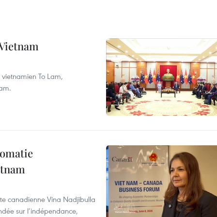
e Vietnam
nt vietnamien To Lam,
nam.
lomatie
etnam
rte canadienne Vina Nadjibulla
ondée sur l’indépendance,