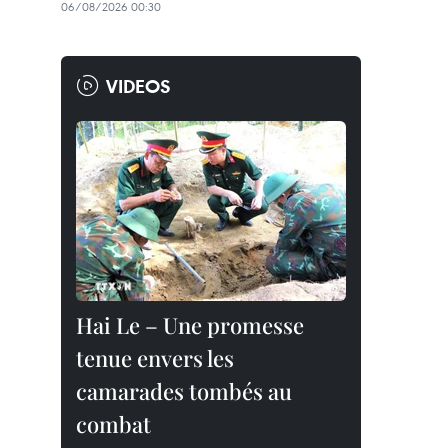
06/08/2026 00:30
VIDEOS
Hai Le – Une promesse
tenue envers les
camarades tombés au
combat