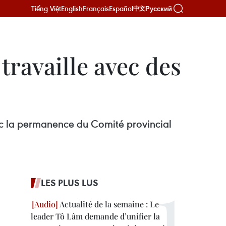
Tiếng Việt
English
Français
Español
Русский
中文
travaille avec des
vec la permanence du Comité provincial
LES PLUS LUS
Actualité de la semaine : Le
leader Tô Lâm demande d’unifier la