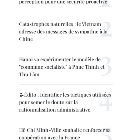
perception pour une sécurité proactive
Catastrophes naturelles : le Vietnam
adresse des messages de sympathie à la
Chine
Hanoi va expérimenter le modèle de
"commune socialiste" à Phuc Thinh et
Thu Lâm
📝Édito : Identifier les tactiques utilisées
pour semer le doute sur la
rationnalisation administrative
Hô Chi Minh-Ville souhaite renforcer sa
coopération avec la France