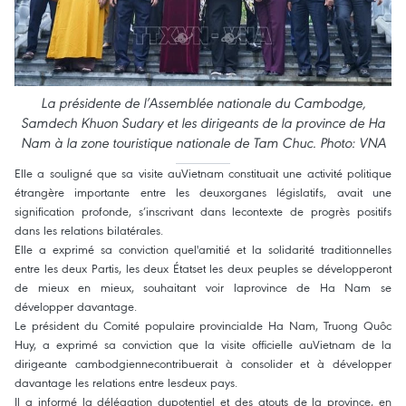
La présidente de l’Assemblée nationale du Cambodge,
Samdech Khuon Sudary et les dirigeants de la province de Ha
Nam à la zone touristique nationale de Tam Chuc. Photo: VNA
Elle a souligné que sa visite auVietnam constituait une activité politique
étrangère importante entre les deuxorganes législatifs, avait une
signification profonde, s’inscrivant dans lecontexte de progrès positifs
dans les relations bilatérales.
Elle a exprimé sa conviction quel'amitié et la solidarité traditionnelles
entre les deux Partis, les deux Étatset les deux peuples se développeront
de mieux en mieux, souhaitant voir laprovince de Ha Nam se
développer davantage.
Le président du Comité populaire provincialde Ha Nam, Truong Quôc
Huy, a exprimé sa conviction que la visite officielle auVietnam de la
dirigeante cambodgiennecontribuerait à consolider et à développer
davantage les relations entre lesdeux pays.
Il a informé la délégation dupotentiel et des atouts de la province, en