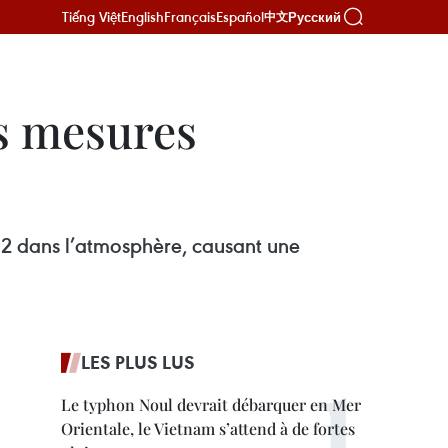
Tiếng Việt
English
Français
Español
Русский
中文
es mesures
C02 dans l’atmosphère, causant une
LES PLUS LUS
Le typhon Noul devrait débarquer en Mer
Orientale, le Vietnam s’attend à de fortes