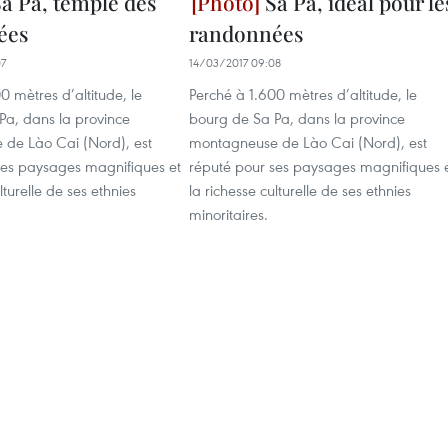
a Pa, temple des
Sa Pa, idéal pour le
ées
randonnées
07
14/03/2017 09:08
0 mètres d’altitude, le
Perché à 1.600 mètres d’altitude, le
Pa, dans la province
bourg de Sa Pa, dans la province
de Lào Cai (Nord), est
montagneuse de Lào Cai (Nord), est
ses paysages magnifiques et
réputé pour ses paysages magnifiques 
lturelle de ses ethnies
la richesse culturelle de ses ethnies
minoritaires.