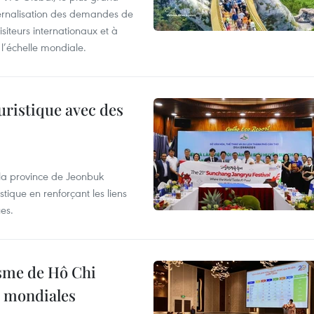
ternalisation des demandes de
siteurs internationaux et à
l’échelle mondiale.
uristique avec des
 la province de Jeonbuk
stique en renforçant les liens
es.
isme de Hô Chi
s mondiales