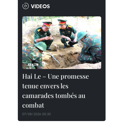
VIDEOS
Hai Le – Une promesse
tenue envers les
camarades tombés au
combat
07/08/2026 00:30