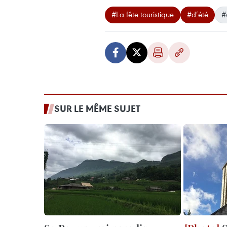
#La fête touristique
#d’été
#
SUR LE MÊME SUJET