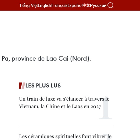
Tiếng Việt
English
Français
Español
Русский
中文
Sa Pa, province de Lao Cai (Nord).
LES PLUS LUS
Un train de luxe va s’élancer à travers le
Vietnam, la Chine et le Laos en 2027
Les céramiques spirituelles font vibrer le