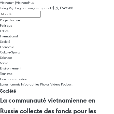
Vietnam+ (VietnamPlus)
Tiếng Việt
English
Français
Español
中文
Русский
Page d'accueil
Politique
Éditos
International
Société
Économie
Culture-Sports
Sciences
Santé
Environnement
Tourisme
Centre des médias
Longs formats
Infographies
Photos
Videos
Podcast
Société
La communauté vietnamienne en
Russie collecte des fonds pour les