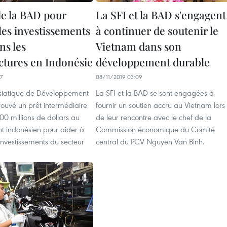
de la BAD pour
La SFI et la BAD s'engagent
les investissements
à continuer de soutenir le
ns les
Vietnam dans son
uctures en Indonésie
développement durable
7
08/11/2019 03:09
siatique de Développement
La SFI et la BAD se sont engagées à
ouvé un prêt intermédiaire
fournir un soutien accru au Vietnam lors
100 millions de dollars au
de leur rencontre avec le chef de la
 indonésien pour aider à
Commission économique du Comité
 investissements du secteur
central du PCV Nguyen Van Binh.