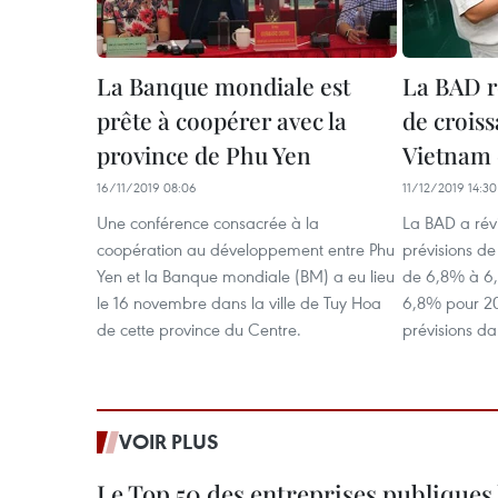
La Banque mondiale est
La BAD r
prête à coopérer avec la
de croiss
province de Phu Yen
Vietnam 
16/11/2019 08:06
11/12/2019 14:30
Une conférence consacrée à la
La BAD a révi
coopération au développement entre Phu
prévisions de
Yen et la Banque mondiale (BM) a eu lieu
de 6,8% à 6
le 16 novembre dans la ville de Tuy Hoa
6,8% pour 20
de cette province du Centre.
prévisions d
VOIR PLUS
Le Top 50 des entreprises publiques 