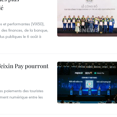
lé
es et performantes (VIX50),
s des finances, de la banque,
dus publiques le 6 août à
 Weixin Pay pourront
les paiements des touristes
ement numérique entre les