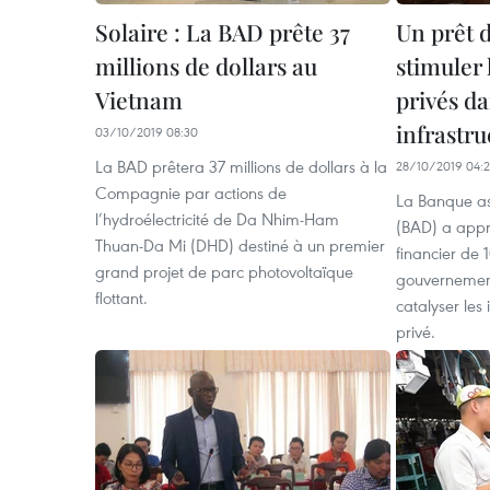
Solaire : La BAD prête 37
Un prêt 
millions de dollars au
stimuler 
Vietnam
privés da
infrastr
03/10/2019 08:30
La BAD prêtera 37 millions de dollars à la
28/10/2019 04:2
Compagnie par actions de
La Banque a
l’hydroélectricité de Da Nhim-Ham
(BAD) a appr
Thuan-Da Mi (DHD) destiné à un premier
financier de 
grand projet de parc photovoltaïque
gouvernement
flottant.
catalyser les
privé.