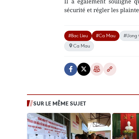
Il a également ​souligné 
sécurité et régler les plaint
#Bac Lieu
#Ca Mau
#Uong 
Ca Mau
SUR LE MÊME SUJET