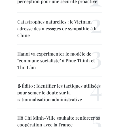
perception pour une sécurité proactive
Catastrophes naturelles : le Vietnam
adresse des messages de sympathie à la
Chine
Hanoi va expérimenter le modèle de
"commune socialiste" à Phuc Thinh et
Thu Lâm
📝Édito : Identifier les tactiques utilisées
pour semer le doute sur la
rationnalisation administrative
Hô Chi Minh-Ville souhaite renforcer sa
coopération avec la France