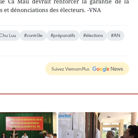
que Ca Mau devrait renforcer la garantie de la
es et dénonciations de​s électeurs. -VNA
Chu Luu
#contrôle
#préparatifs
#élections
#AN
Suivez VietnamPlus