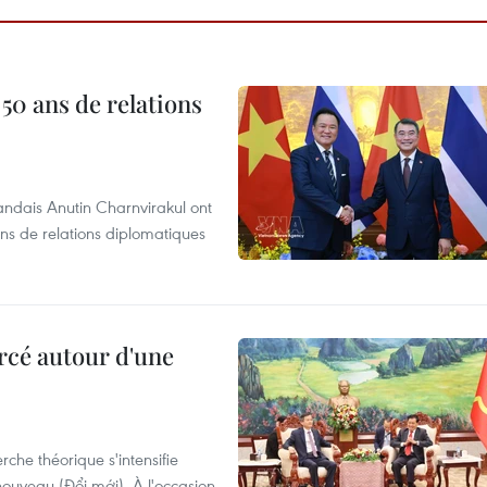
 50 ans de relations
andais Anutin Charnvirakul ont
ans de relations diplomatiques
rcé autour d'une
che théorique s'intensifie
ouveau (Đổi mới). À l'occasion