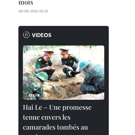
mois
08/08/2026 00:30
VIDEOS
Hai Le – Une promesse
tenue envers les
camarades tombés au