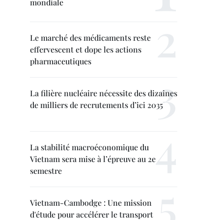
mondiale
Le marché des médicaments reste
effervescent et dope les actions
pharmaceutiques
La filière nucléaire nécessite des dizaines
de milliers de recrutements d’ici 2035
La stabilité macroéconomique du
Vietnam sera mise à l’épreuve au 2e
semestre
Vietnam-Cambodge : Une mission
d'étude pour accélérer le transport