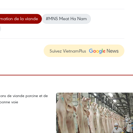
mation de la viande
#MNS Meat Ha Nam
Suivez VietnamPlus