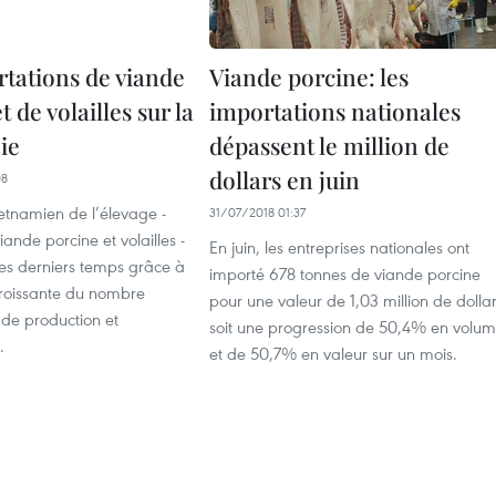
rtations de viande
Viande porcine: les
t de volailles sur la
importations nationales
ie
dépassent le million de
dollars en juin
08
etnamien de l’élevage -
31/07/2018 01:37
nde porcine et volailles -
En juin, les entreprises nationales ont
ces derniers temps grâce à
importé 678 tonnes de viande porcine
roissante du nombre
pour une valeur de 1,03 million de dollar
 de production et
soit une progression de 50,4% en volu
.
et de 50,7% en valeur sur un mois.