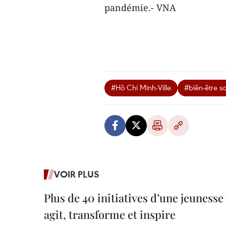
pandémie.- VNA
#Hô Chi Minh-Ville
#biên-être so
VOIR PLUS
Plus de 40 initiatives d’une jeuness
agit, transforme et inspire