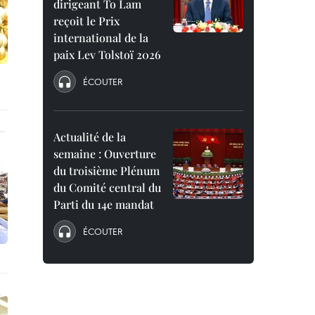
dirigeant To Lam
reçoit le Prix
international de la
paix Lev Tolstoï 2026
ÉCOUTER
Actualité de la
semaine : Ouverture
du troisième Plénum
du Comité central du
Parti du 14e mandat
ÉCOUTER