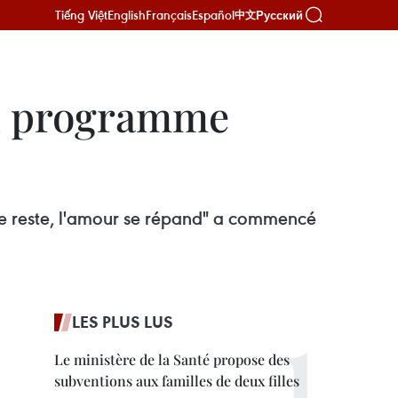
Tiếng Việt
English
Français
Español
Русский
中文
au programme
e reste, l'amour se répand" a commencé
LES PLUS LUS
Le ministère de la Santé propose des
subventions aux familles de deux filles