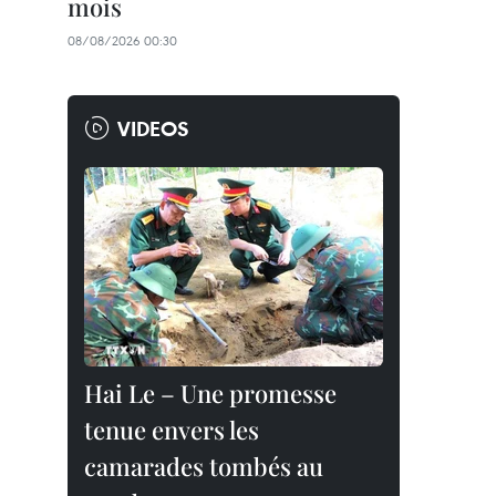
mois
08/08/2026 00:30
VIDEOS
Hai Le – Une promesse
tenue envers les
camarades tombés au