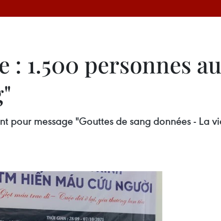
e : 1.500 personnes 
g"
t pour message "Gouttes de sang données - La vi