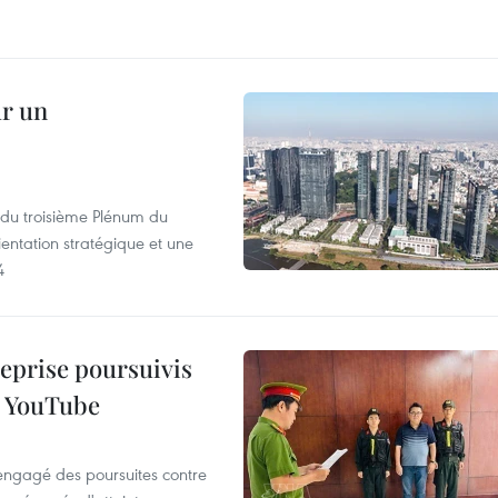
ur un
s du troisième Plénum du
entation stratégique et une
4
reprise poursuivis
r YouTube
 engagé des poursuites contre