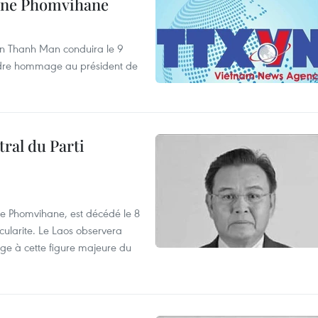
one Phomvihane
an Thanh Man conduira le 9
ndre hommage au président de
ral du Parti
e Phomvihane, est décédé le 8
cularite. Le Laos observera
age à cette figure majeure du