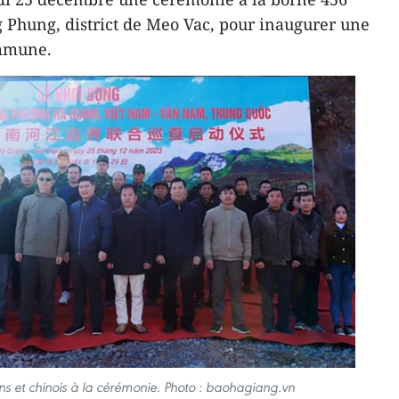
hung, district de Meo Vac, pour inaugurer une
ommune.
s et chinois à la cérémonie. Photo : baohagiang.vn