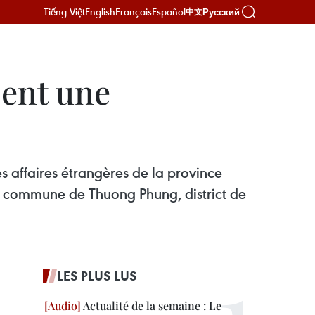
Tiếng Việt
English
Français
Español
Русский
中文
sent une
 affaires étrangères de la province
a commune de Thuong Phung, district de
LES PLUS LUS
Actualité de la semaine : Le