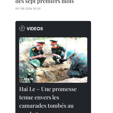
des sept premiers mois
09/08/2026 00:30
VIDEOS
Hai Le – Une promesse
tenue envers les
camarades tombés au