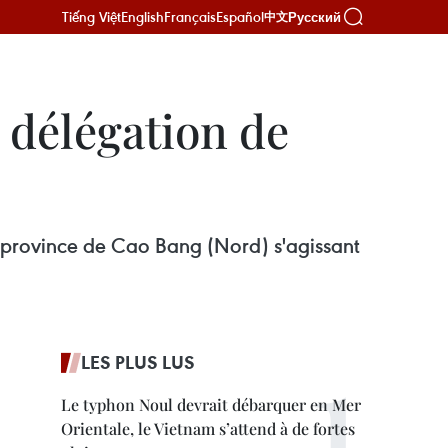
Tiếng Việt
English
Français
Español
Русский
中文
 délégation de
a province de Cao Bang (Nord) s'agissant
LES PLUS LUS
Le typhon Noul devrait débarquer en Mer
Orientale, le Vietnam s’attend à de fortes