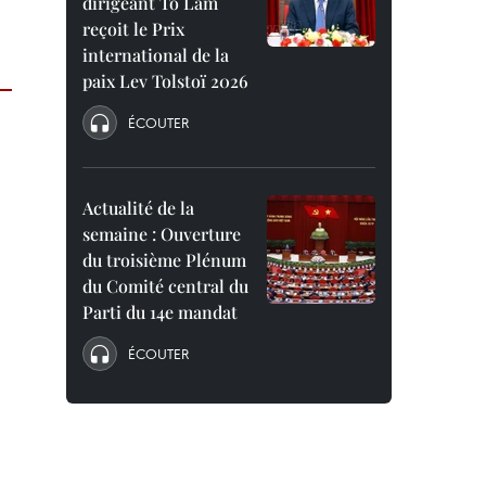
dirigeant To Lam
reçoit le Prix
international de la
paix Lev Tolstoï 2026
ÉCOUTER
Actualité de la
semaine : Ouverture
du troisième Plénum
du Comité central du
Parti du 14e mandat
ÉCOUTER